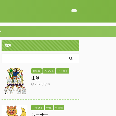
せ
検索
お祭り
イベント
イラスト
山笠
2023/8/16
イラスト
沖縄
生き物
シーサー