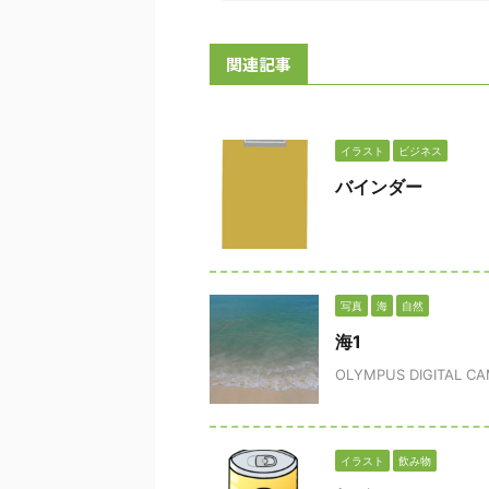
関連記事
イラスト
ビジネス
バインダー
写真
海
自然
海1
OLYMPUS DIGITAL C
イラスト
飲み物