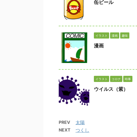
缶ビール
イラスト
漫画
趣味
漫画
イラスト
コロナ
時事
ウイルス（紫）
PREV
太陽
NEXT
つくし