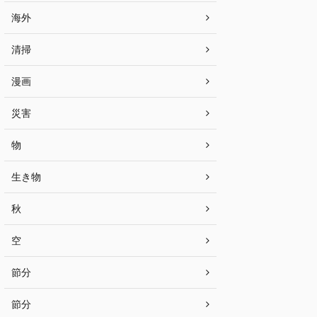
海外
清掃
漫画
災害
物
生き物
秋
空
節分
節分