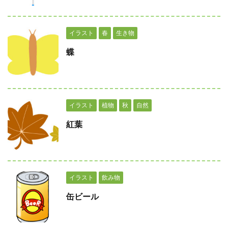
イラスト
春
生き物
蝶
イラスト
植物
秋
自然
紅葉
イラスト
飲み物
缶ビール