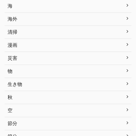
海
海外
清掃
漫画
災害
物
生き物
秋
空
節分