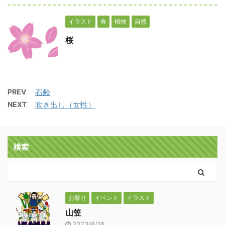
イラスト
春
植物
自然
桜
PREV
石鹸
NEXT
吹き出し（女性）
検索
お祭り
イベント
イラスト
山笠
2023/8/16