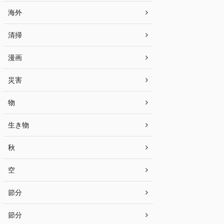
海外
清掃
漫画
災害
物
生き物
秋
空
節分
節分