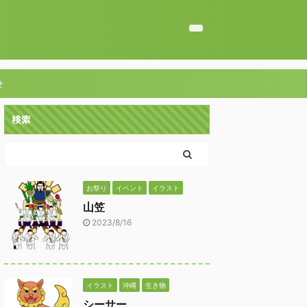
せ
検索
お祭り
イベント
イラスト
山笠
2023/8/16
イラスト
沖縄
生き物
シーサー