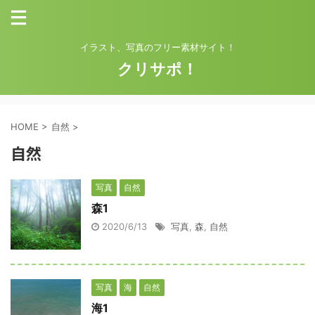
イラスト、写真のフリー素材サイト！
クリサポ！
HOME
>
自然
>
自然
写真
自然
森1
2020/6/13
写真
,
森
,
自然
写真
海
自然
海1