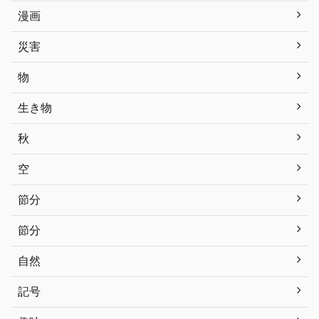
漫画
災害
物
生き物
秋
空
節分
節分
自然
記号