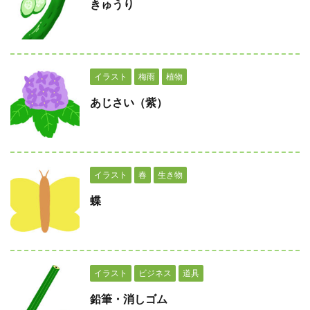
きゅうり
イラスト
梅雨
植物
あじさい（紫）
イラスト
春
生き物
蝶
イラスト
ビジネス
道具
鉛筆・消しゴム