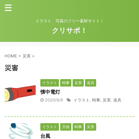
イラスト、写真のフリー素材サイト！
クリサポ！
HOME
>
災害
>
災害
イラスト
時事
災害
道具
懐中電灯
2020/9/6
イラスト
,
時事
,
災害
,
道具
イラスト
天候
時事
災害
台風