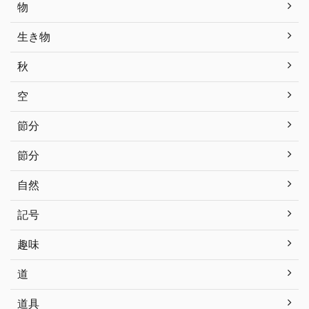
物
生き物
秋
空
節分
節分
自然
記号
趣味
道
道具