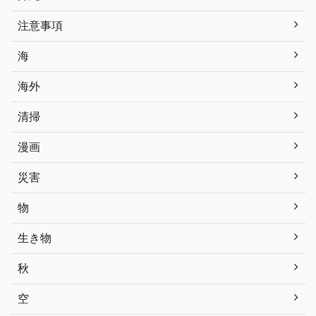
注意事項
海
海外
清掃
漫画
災害
物
生き物
秋
空