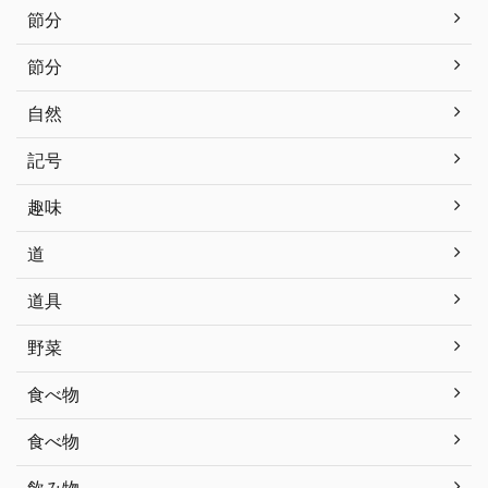
節分
節分
自然
記号
趣味
道
道具
野菜
食べ物
食べ物