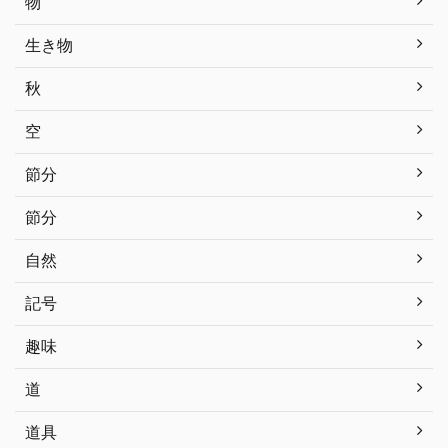
物
生き物
秋
空
節分
節分
自然
記号
趣味
道
道具